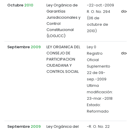
Octubre
2010
Ley Orgánica de
-22-oct.-2009
Garantías
R. O. No. 294
docu
Jurisdiccionales y
(06 de
Control
octubre de
Constitucional
2010)
(LOGJCC)
Septiembre
2009
LEY ORGANICA DEL
Ley 0
CONSEJO DE
Registro
docu
PARTICIPACION
Oficial
CIUDADANA Y
Suplemento
CONTROL SOCIAL
22 de 09-
sep.-2009
Ultima
modificación:
23-mar.-2018
Estado:
Reformado
Septiembre
2009
Ley Orgánica del
-R. O. No. 22