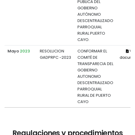
PÚBLICA DEL
GOBIERNO
AUTÓNOMO
DESCENTRALIZADO
PARROQUIAL
RURAL PUERTO
CAYO.
Mayo
2023
RESOLUCION
CONFORMAR EL
Ve
GADPRPC -2023
COMITÉ DE
docume
TRANSPARECIA DEL
GOBIERNO
AUTONOMO
DESCENTRALIZADO
PARROQUIAL
RURAL DE PUERTO
CAYO
Regulaciones y procedimientos