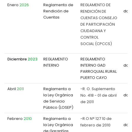
Enero
2026
Reglamento de
REGLAMENTO DE
Rendición de
RENDICIÓN DE
doc
Cuentas
CUENTAS CONSEJO
DE PARTICIPACIÓN
CIUDADANA Y
CONTROL
SOCIAL (CPCCS)
Diciembre
2023
REGLAMENTO
REGLAMENTO
INTERNO
INTERNO GAD
doc
PARROQUIAL RURAL
PUERTO CAYO
Abril
2011
Reglamento a
-R. O. Suplemento
la Ley Orgánica
No. 418 - 01 de abril
doc
de Servicio
de 2011
Público (LOSEP)
Febrero
2010
Reglamento a
-R.O N° 127 10 de
la Ley Orgánica
febrero de 2010
doc
de Garantías