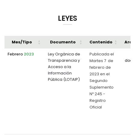
LEYES
Mes/Tipo
Documento
Contenido
Arch
Febrero
2023
Ley Orgánica de
Publicada el
Transparencia y
Martes 7 de
docu
Acceso a la
febrero de
Información
2023 en el
Pública (LOTAIP)
Segundo
Suplemento
Nº 245 -
Registro
Oficial