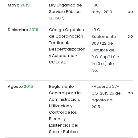
Mayo
2019
Ley Orgánica de
-08-
Servicio Público
may.-2019
docu
(LOSEP)
Diciembre
2019
Código Orgánico
-R.O
de Coordinación
Suplemento
docu
Territorial,
303 (22 de
Descentralización
Octubre del
y Autonomía -
R.O. Sup2 l 0 e
COOTAD
1m 0 e ) nto
No.
Agosto
2015
Reglamento
-Acuerdo 27-
General para la
CG-2015 25 de
docu
Administracion,
agosto del
Utilizacion y
2015
Control de los
Bienes y
Existencias del
Sector Publico