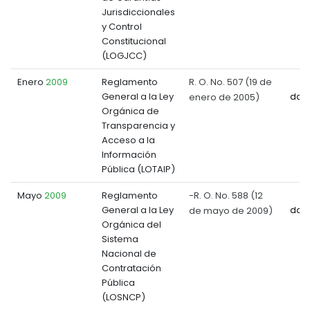
Jurisdiccionales
y Control
Constitucional
(LOGJCC)
Enero
2009
Reglamento
R. O. No. 507 (19 de
General a la Ley
enero de 2005)
doc
Orgánica de
Transparencia y
Acceso a la
Información
Pública (LOTAIP)
Mayo
2009
Reglamento
-R. O. No. 588 (12
General a la Ley
de mayo de 2009)
doc
Orgánica del
Sistema
Nacional de
Contratación
Pública
(LOSNCP)