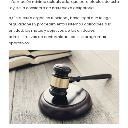
información mínima actualizada, que para efectos de esta
Convocatorias
Ley, se la considera de naturaleza obligatoria:
GESTIÓN ADMINISTRATIVA
a) Estructura orgánica funcional, base legal que la rige,
regulaciones y procedimientos internos aplicables a la
Plan de desarrollo y Ordenamiento Territorial - PD
entidad; las metas y objetivos de las unidades
administrativas de conformidad con sus programas
Plan Anual Contratación - PAC
operativos;
Plan Operativo Anual - POA
Convenios Institucionales
PRESUPUESTO: EJECUCIÓN Y REPORTES
Cédulas presupuestarias y balances
Procesos de contratación
Ejecución Presupuestaria
Obras y proyectos