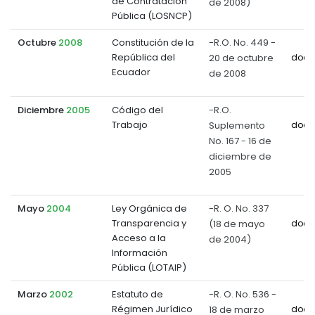
de Contratación
de 2008)
Pública (LOSNCP)
Octubre
2008
Constitución de la
-R.O. No. 449 -
República del
20 de octubre
docu
Ecuador
de 2008
Diciembre
2005
Código del
-R.O.
Trabajo
Suplemento
docu
No. 167 - 16 de
diciembre de
2005
Mayo
2004
Ley Orgánica de
-R. O. No. 337
Transparencia y
(18 de mayo
docu
Acceso a la
de 2004)
Información
Pública (LOTAIP)
Marzo
2002
Estatuto de
-R. O. No. 536 -
Régimen Jurídico
18 de marzo
docu