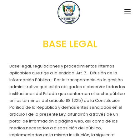
INICIO
BASE LEGAL
LA PARROQUIA
RESEÑA HISTÓRICA
GAD
Base legal, regulaciones y procedimientos internos
Historia Antigua
aplicables que rige a la entidad. Art. 7.- Difusión de la
TRANSPARENCIA
Información Pública.- Por la transparencia en la gestión
Datos Generales
administrativa que están obligadas a observar todas las
GESTIÓN Y PRESUPUESTO
instituciones del Estado que conforman el sector público
Símbolos Cívicos
en los términos del artículo 118 (225) de la Constitución
GESTIÓN INSTITUCIONAL
MECANISMOS DE PARTICIPACIÓN
GEOGRAFÍA
Política de la República y demás entes señalados en el
Sesiones Ordinarias
artículo 1 de la presente Ley, difundirán a través de un
TURISMO
Ubicación
CIUDADANÍA ACTIVA
portal de información o página web, así como de los
Sesiones Extraordinarias
medios necesarios a disposición del público,
Clima
Solicitud de acceso información pública
implementados en la misma institución, la siguiente
Resoluciones
NEW