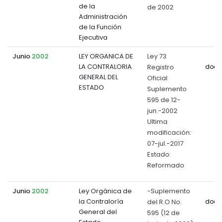
de la
de 2002
Administración
de la Función
Ejecutiva
Junio
2002
LEY ORGANICA DE
Ley 73
LA CONTRALORIA
Registro
docu
GENERAL DEL
Oficial
ESTADO
Suplemento
595 de 12-
jun.-2002
Ultima
modificación:
07-jul.-2017
Estado:
Reformado
Junio
2002
Ley Orgánica de
-Suplemento
la Contraloría
del R.O No.
docu
General del
595 (12 de