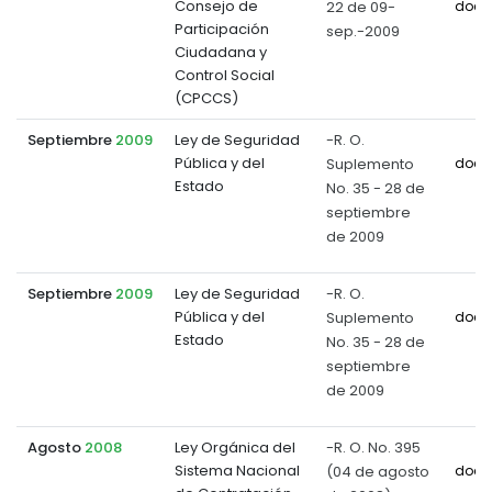
Consejo de
22 de 09-
docu
Participación
sep.-2009
Ciudadana y
Control Social
(CPCCS)
Septiembre
2009
Ley de Seguridad
-R. O.
Pública y del
Suplemento
docu
Estado
No. 35 - 28 de
septiembre
de 2009
Septiembre
2009
Ley de Seguridad
-R. O.
Pública y del
Suplemento
docu
Estado
No. 35 - 28 de
septiembre
de 2009
Agosto
2008
Ley Orgánica del
-R. O. No. 395
Sistema Nacional
(04 de agosto
docu