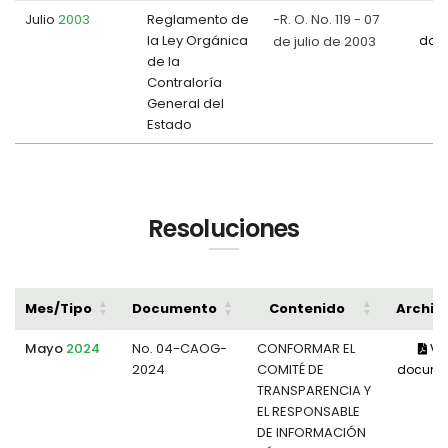
Julio
2003
Reglamento de
-R. O. No. 119 - 07
la Ley Orgánica
de julio de 2003
doc
de la
Contraloría
General del
Estado
Resoluciones
Mes/Tipo
Documento
Contenido
Archiv
Mayo
2024
No. 04-CAOG-
CONFORMAR EL
Ve
2024
COMITÉ DE
docume
TRANSPARENCIA Y
EL RESPONSABLE
DE INFORMACIÓN