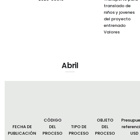
translado de
niños y jovenes
del proyecto
entrenado
Valores
Abril
CÓDIGO
OBJETO
Presupu
FECHA DE
DEL
TIPO DE
DEL
referenci
PUBLICACIÓN
PROCESO
PROCESO
PROCESO
USD