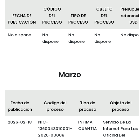
CÓDIGO
OBJETO
Presupu
FECHA DE
DEL
TIPO DE
DEL
referenci
PUBLICACIÓN
PROCESO
PROCESO
PROCESO
USD
No dispone
No
No
No
No dispo
dispone
dispone
dispone
Marzo
Fecha de
Codigo del
Tipo de
Objeto del
publicacion
proceso
proceso
proceso
2026-02-18
NIC-
INFIMA
Servicio De La
1360043010001-
CUANTIA
Internet Para Las
2026-00008
Oficina Del