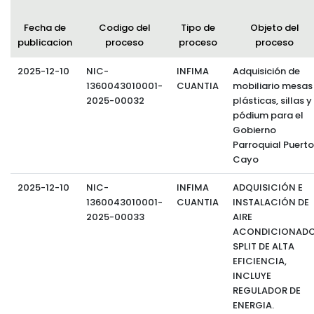
Convocatorias
Fecha de
Codigo del
Tipo de
Objeto del
publicacion
proceso
proceso
proceso
GESTIÓN ADMINISTRATIVA
Plan de desarrollo y Ordenamiento Territorial - PD
2025-12-10
NIC-
INFIMA
Adquisición de
1360043010001-
CUANTIA
mobiliario mesas
Plan Anual Contratación - PAC
2025-00032
plásticas, sillas y
pódium para el
Plan Operativo Anual - POA
Gobierno
Parroquial Puerto
Convenios Institucionales
Cayo
PRESUPUESTO: EJECUCIÓN Y REPORTES
2025-12-10
NIC-
INFIMA
ADQUISICIÓN E
Cédulas presupuestarias y balances
1360043010001-
CUANTIA
INSTALACIÓN DE
2025-00033
AIRE
Procesos de contratación
ACONDICIONAD
SPLIT DE ALTA
Ejecución Presupuestaria
EFICIENCIA,
INCLUYE
Obras y proyectos
REGULADOR DE
ENERGIA.