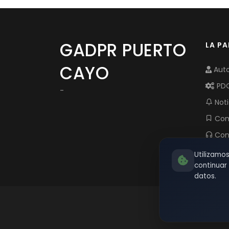
GADPR PUERTO
LA P
CAYO
Auto
PD
-
Noti
Com
Con
Utilizamo
continua
datos.