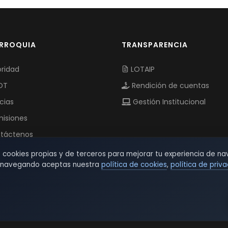
ARROQUIA
TRANSPARENCIA
ridad
LOTAIP
OT
Rendición de cuentas
cias
Gestión Institucional
isiones
táctenos
s cookies propias y de terceros para mejorar tu experiencia de na
r navegando aceptas nuestra
política de cookies
,
política de priv
© 2026 TSW - TecnoServiWeb. All Rights Reserved.