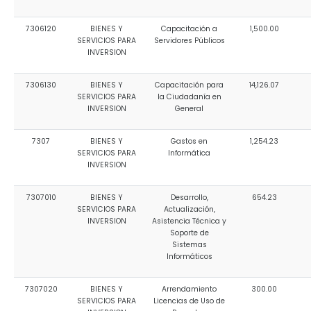
7306120
BIENES Y
Capacitación a
1,500.00
SERVICIOS PARA
Servidores Públicos
INVERSION
7306130
BIENES Y
Capacitación para
14,126.07
SERVICIOS PARA
la Ciudadanía en
INVERSION
General
7307
BIENES Y
Gastos en
1,254.23
SERVICIOS PARA
Informática
INVERSION
7307010
BIENES Y
Desarrollo,
654.23
SERVICIOS PARA
Actualización,
INVERSION
Asistencia Técnica y
Soporte de
Sistemas
Informáticos
7307020
BIENES Y
Arrendamiento
300.00
SERVICIOS PARA
Licencias de Uso de