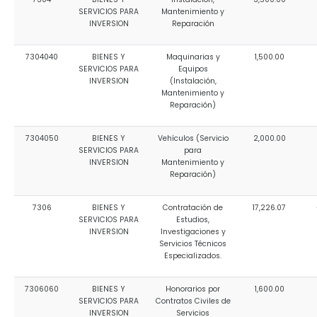
SERVICIOS PARA
Mantenimiento y
INVERSION
Reparación
7304040
BIENES Y
Maquinarias y
1,500.00
SERVICIOS PARA
Equipos
INVERSION
(Instalación,
Mantenimiento y
Reparación)
7304050
BIENES Y
Vehículos (Servicio
2,000.00
SERVICIOS PARA
para
INVERSION
Mantenimiento y
Reparación)
7306
BIENES Y
Contratación de
17,226.07
SERVICIOS PARA
Estudios,
INVERSION
Investigaciones y
Servicios Técnicos
Especializados.
7306060
BIENES Y
Honorarios por
1,600.00
SERVICIOS PARA
Contratos Civiles de
INVERSION
Servicios