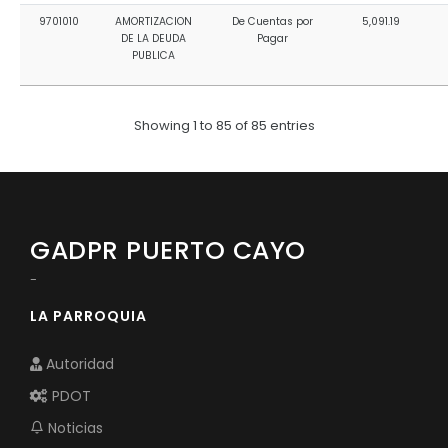
9701010
AMORTIZACION
De Cuentas por
5,091.19
DE LA DEUDA
Pagar
PUBLICA
Showing 1 to 85 of 85 entries
GADPR PUERTO CAYO
-
LA PARROQUIA
Autoridad
PDOT
Noticias