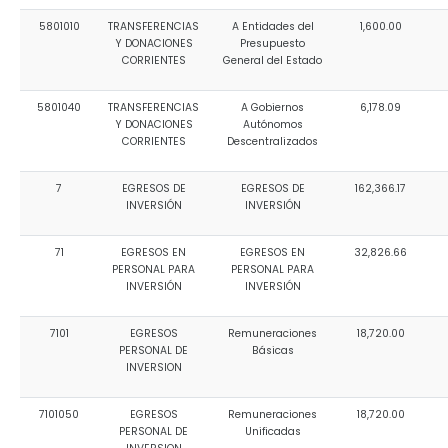
5801010
TRANSFERENCIAS
A Entidades del
1,600.00
Y DONACIONES
Presupuesto
CORRIENTES
General del Estado
5801040
TRANSFERENCIAS
A Gobiernos
6,178.09
Y DONACIONES
Autónomos
CORRIENTES
Descentralizados
7
EGRESOS DE
EGRESOS DE
162,366.17
INVERSIÓN
INVERSIÓN
71
EGRESOS EN
EGRESOS EN
32,826.66
PERSONAL PARA
PERSONAL PARA
INVERSIÓN
INVERSIÓN
7101
EGRESOS
Remuneraciones
18,720.00
PERSONAL DE
Básicas
INVERSION
7101050
EGRESOS
Remuneraciones
18,720.00
PERSONAL DE
Unificadas