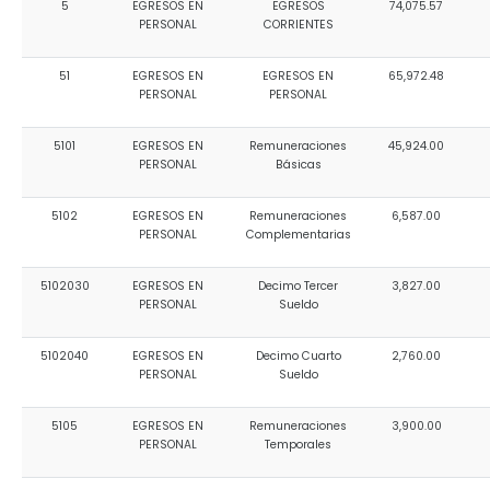
5
EGRESOS EN
EGRESOS
74,075.57
Convocatorias
PERSONAL
CORRIENTES
GESTIÓN ADMINISTRATIVA
51
EGRESOS EN
EGRESOS EN
65,972.48
PERSONAL
PERSONAL
Plan de desarrollo y Ordenamiento Territorial - PD
5101
EGRESOS EN
Remuneraciones
45,924.00
Plan Anual Contratación - PAC
PERSONAL
Básicas
Plan Operativo Anual - POA
5102
EGRESOS EN
Remuneraciones
6,587.00
Convenios Institucionales
PERSONAL
Complementarias
PRESUPUESTO: EJECUCIÓN Y REPORTES
5102030
EGRESOS EN
Decimo Tercer
3,827.00
PERSONAL
Sueldo
Cédulas presupuestarias y balances
Procesos de contratación
5102040
EGRESOS EN
Decimo Cuarto
2,760.00
PERSONAL
Sueldo
Ejecución Presupuestaria
5105
EGRESOS EN
Remuneraciones
3,900.00
Obras y proyectos
PERSONAL
Temporales