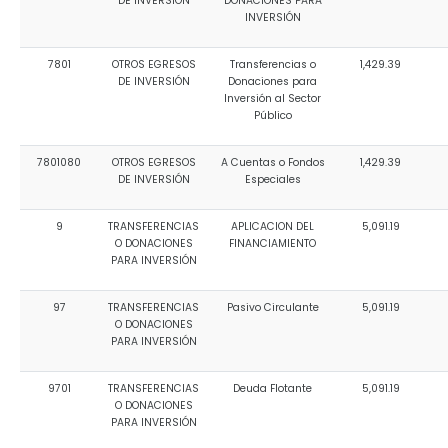
DE INVERSIÓN
DONACIONES PARA
INVERSIÓN
7801
OTROS EGRESOS
Transferencias o
1,429.39
DE INVERSIÓN
Donaciones para
Inversión al Sector
Público
7801080
OTROS EGRESOS
A Cuentas o Fondos
1,429.39
DE INVERSIÓN
Especiales
9
TRANSFERENCIAS
APLICACION DEL
5,091.19
O DONACIONES
FINANCIAMIENTO
PARA INVERSIÓN
97
TRANSFERENCIAS
Pasivo Circulante
5,091.19
O DONACIONES
PARA INVERSIÓN
9701
TRANSFERENCIAS
Deuda Flotante
5,091.19
O DONACIONES
PARA INVERSIÓN