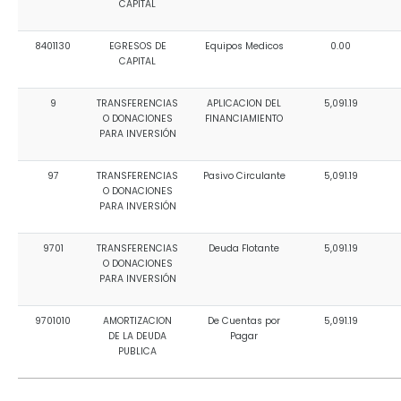
CAPITAL
8401130
EGRESOS DE
Equipos Medicos
0.00
CAPITAL
9
TRANSFERENCIAS
APLICACION DEL
5,091.19
O DONACIONES
FINANCIAMIENTO
PARA INVERSIÓN
97
TRANSFERENCIAS
Pasivo Circulante
5,091.19
O DONACIONES
PARA INVERSIÓN
9701
TRANSFERENCIAS
Deuda Flotante
5,091.19
O DONACIONES
PARA INVERSIÓN
9701010
AMORTIZACION
De Cuentas por
5,091.19
DE LA DEUDA
Pagar
PUBLICA