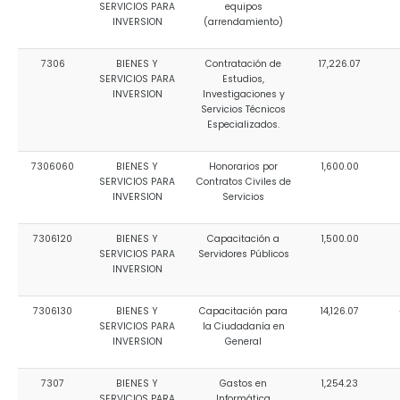
SERVICIOS PARA
equipos
INVERSION
(arrendamiento)
7306
BIENES Y
Contratación de
17,226.07
SERVICIOS PARA
Estudios,
INVERSION
Investigaciones y
Servicios Técnicos
Especializados.
7306060
BIENES Y
Honorarios por
1,600.00
SERVICIOS PARA
Contratos Civiles de
INVERSION
Servicios
7306120
BIENES Y
Capacitación a
1,500.00
SERVICIOS PARA
Servidores Públicos
INVERSION
7306130
BIENES Y
Capacitación para
14,126.07
SERVICIOS PARA
la Ciudadanía en
INVERSION
General
7307
BIENES Y
Gastos en
1,254.23
SERVICIOS PARA
Informática