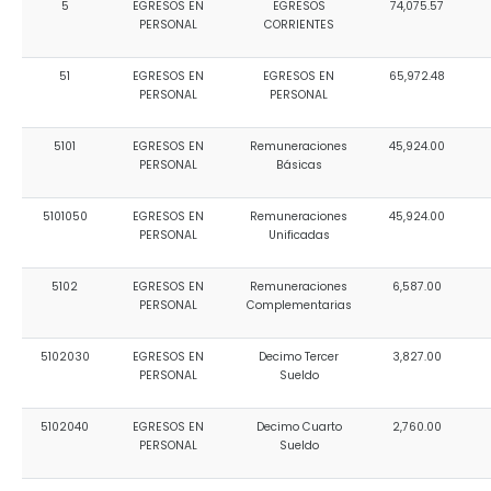
5
EGRESOS EN
EGRESOS
74,075.57
Convocatorias
PERSONAL
CORRIENTES
GESTIÓN ADMINISTRATIVA
51
EGRESOS EN
EGRESOS EN
65,972.48
PERSONAL
PERSONAL
Plan de desarrollo y Ordenamiento Territorial - PD
5101
EGRESOS EN
Remuneraciones
45,924.00
Plan Anual Contratación - PAC
PERSONAL
Básicas
Plan Operativo Anual - POA
5101050
EGRESOS EN
Remuneraciones
45,924.00
Convenios Institucionales
PERSONAL
Unificadas
PRESUPUESTO: EJECUCIÓN Y REPORTES
5102
EGRESOS EN
Remuneraciones
6,587.00
PERSONAL
Complementarias
Cédulas presupuestarias y balances
Procesos de contratación
5102030
EGRESOS EN
Decimo Tercer
3,827.00
PERSONAL
Sueldo
Ejecución Presupuestaria
5102040
EGRESOS EN
Decimo Cuarto
2,760.00
Obras y proyectos
PERSONAL
Sueldo