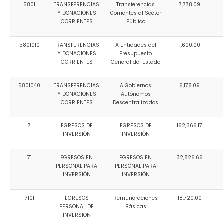
5801
TRANSFERENCIAS
Transferencias
7,778.09
Y DONACIONES
Corrientes al Sector
CORRIENTES
Público
5801010
TRANSFERENCIAS
A Entidades del
1,600.00
Y DONACIONES
Presupuesto
CORRIENTES
General del Estado
5801040
TRANSFERENCIAS
A Gobiernos
6,178.09
Y DONACIONES
Autónomos
CORRIENTES
Descentralizados
7
EGRESOS DE
EGRESOS DE
162,366.17
INVERSIÓN
INVERSIÓN
71
EGRESOS EN
EGRESOS EN
32,826.66
PERSONAL PARA
PERSONAL PARA
INVERSIÓN
INVERSIÓN
7101
EGRESOS
Remuneraciones
18,720.00
PERSONAL DE
Básicas
INVERSION