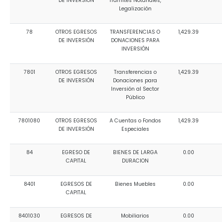
DE INVERSIÓN
Trámites Notariales,
Legalización
78
OTROS EGRESOS
TRANSFERENCIAS O
1,429.39
DE INVERSIÓN
DONACIONES PARA
INVERSIÓN
7801
OTROS EGRESOS
Transferencias o
1,429.39
DE INVERSIÓN
Donaciones para
Inversión al Sector
Público
7801080
OTROS EGRESOS
A Cuentas o Fondos
1,429.39
DE INVERSIÓN
Especiales
84
EGRESO DE
BIENES DE LARGA
0.00
CAPITAL
DURACION
8401
EGRESOS DE
Bienes Muebles
0.00
CAPITAL
8401030
EGRESOS DE
Mobiliarios
0.00