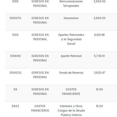
5105
EGRESOS EN
Remuneraciones
3,900.00
PERSONAL
Temporales
5105070
EGRESOS EN
Honorarios
3,900.00
PERSONAL
5106
EGRESOS EN
Aportes Patronales
9,561.48
PERSONAL
a la Seguridad
Social
5106010
EGRESOS EN
Aporte Patronal
5,736.01
PERSONAL
5106020
EGRESOS EN
Fondo de Reserva
3,825.47
PERSONAL
56
EGRESOS EN
GASTOS
15.00
PERSONAL
FINANCIEROS
5602
GASTOS
Intereses y Otros
15.00
FINANCIEROS
Cargos de la Deuda
Pública Interna