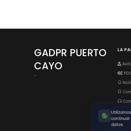
GADPR PUERTO
LA P
CAYO
Auto
PD
-
Noti
Com
Con
Utilizamo
continua
datos.