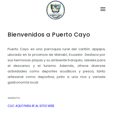
INICIO
Bienvenidos a Puerto Cayo
LA PARROQUIA
RESEÑA HISTÓRICA
GAD
Puerto Cayo es una parroquia rural del cantón Jipijapa,
ubicada en la provincia de Manabí, Ecuador. Destaca por
Historia Antigua
TRANSPARENCIA
sus hermosas playas y su ambiente tranquilo, ideales para
el descanso y el turismo. Además, ofrece diversas
Datos Generales
GESTIÓN Y PRESUPUESTO
actividades como deportes acuáticos y pesca, tanto
Símbolos Cívicos
artesanal como deportiva, junto a una rica y variada
GESTIÓN INSTITUCIONAL
MECANISMOS DE PARTICIPACIÓN
gastronomía local.
GEOGRAFÍA
Sesiones Ordinarias
TURISMO
Ubicación
CIUDADANÍA ACTIVA
WEBSITE:
Sesiones Extraordinarias
Clima
Solicitud de acceso información pública
CLIC AQUÍ PARA IR AL SITIO WEB
Resoluciones
NEW