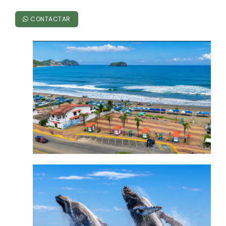
Convocatorias
CONTACTAR
GESTIÓN ADMINISTRATIVA
Plan de desarrollo y Ordenamiento Territorial - PD
Plan Anual Contratación - PAC
Plan Operativo Anual - POA
Convenios Institucionales
PRESUPUESTO: EJECUCIÓN Y REPORTES
Cédulas presupuestarias y balances
Procesos de contratación
Ejecución Presupuestaria
Obras y proyectos