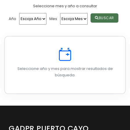
Seleccione mes y año a consultar
Convocatorias
GESTIÓN ADMINISTRATIVA
BUSCAR
Año
Mes
Plan de desarrollo y Ordenamiento Territorial - PD
Plan Anual Contratación - PAC
Plan Operativo Anual - POA
Convenios Institucionales
Seleccione año y mes para mostrar resultados de
PRESUPUESTO: EJECUCIÓN Y REPORTES
búsqueda.
Cédulas presupuestarias y balances
Procesos de contratación
Ejecución Presupuestaria
Obras y proyectos
GADPR PUERTO CAYO