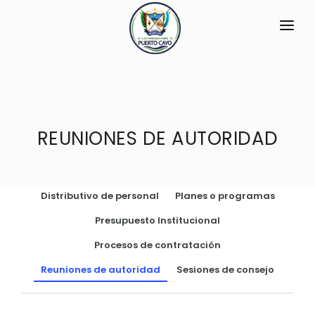
INICIO
LA PARROQUIA
RESEÑA HISTÓRICA
REUNIONES DE AUTORIDAD
GAD
Historia Antigua
TRANSPARENCIA
Datos Generales
Distributivo de personal
Planes o programas
GESTIÓN Y PRESUPUESTO
Símbolos Cívicos
Presupuesto Institucional
GESTIÓN INSTITUCIONAL
MECANISMOS DE PARTICIPACIÓN
GEOGRAFÍA
Procesos de contratación
Sesiones Ordinarias
TURISMO
Ubicación
CIUDADANÍA ACTIVA
Reuniones de autoridad
Sesiones de consejo
Sesiones Extraordinarias
Clima
Solicitud de acceso información pública
Resoluciones
NEW